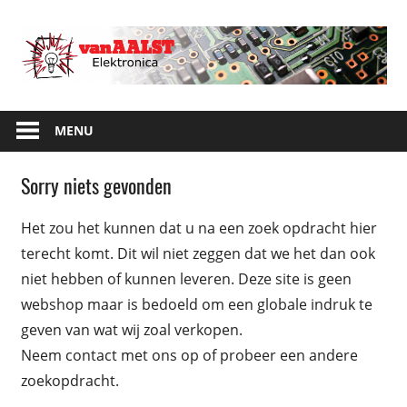
Skip
to
content
alles
van
voor
MENU
Aalst
elektronica
en
Sorry niets gevonden
Elektronica
meer…
Het zou het kunnen dat u na een zoek opdracht hier
terecht komt. Dit wil niet zeggen dat we het dan ook
niet hebben of kunnen leveren. Deze site is geen
webshop maar is bedoeld om een globale indruk te
geven van wat wij zoal verkopen.
Neem contact met ons op of probeer een andere
zoekopdracht.