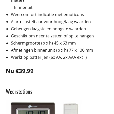
meter)
– Binnenuit
Weercomfort indicatie met emoticons
Alarm instelbaar voor hoog/laag waarden
Geheugen laagste en hoogste waarden
Geschikt om neer te zetten of op te hangen
Schermgrootte (b x h) 45 x 63 mm
Afmetingen binnenunit (b x h) 77 x 130 mm
Werkt op batterijen (6x AA, 2x AAA excl.)
Nu €39,99
Weerstations
Weerstation/klokken