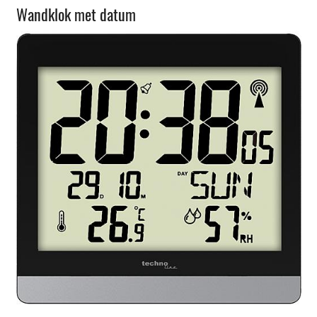
Wandklok met datum
Weerstation/klokken