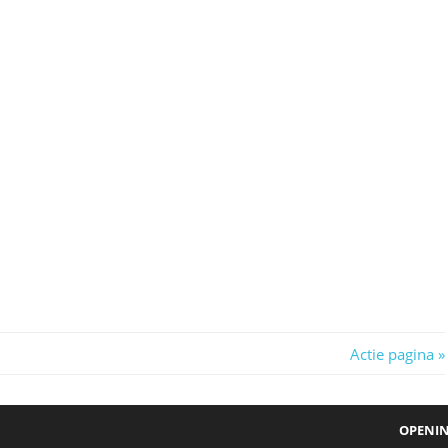
Next
Actie pagina
Post:
OPENIN