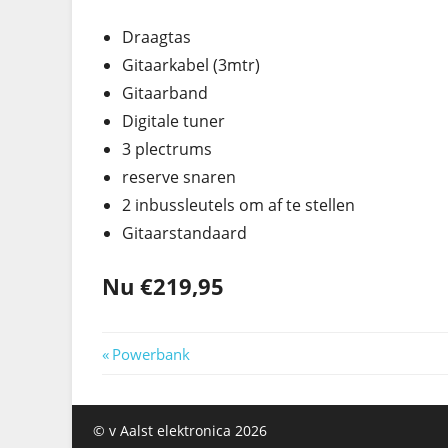
Draagtas
Gitaarkabel (3mtr)
Gitaarband
Digitale tuner
3 plectrums
reserve snaren
2 inbussleutels om af te stellen
Gitaarstandaard
Nu €219,95
Berichtnavigatie
Previous
Powerbank
Post:
© v Aalst elektronica 2026