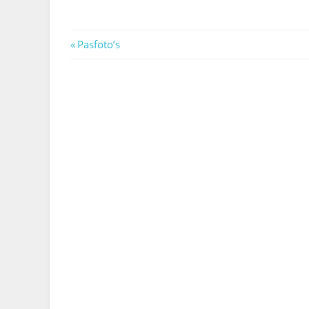
Berichtnavigatie
Previous
Pasfoto’s
Post: