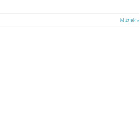
Next
Muziek
Post: