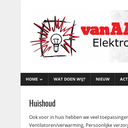
Skip
to
content
alles
van
voor
HOME
WAT DOEN WIJ?
NIEUW
ACT
Aalst
elektronica
en
Elektronica
meer…
Huishoud
WAT
DOEN
WIJ?
Ook voor in huis hebben we veel toepassingen.
Ventilatoren/verwarming, Persoonlijke verzor