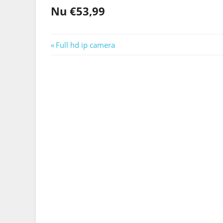
Nu €53,99
Berichtnavigatie
Previous
Full hd ip camera
Post: