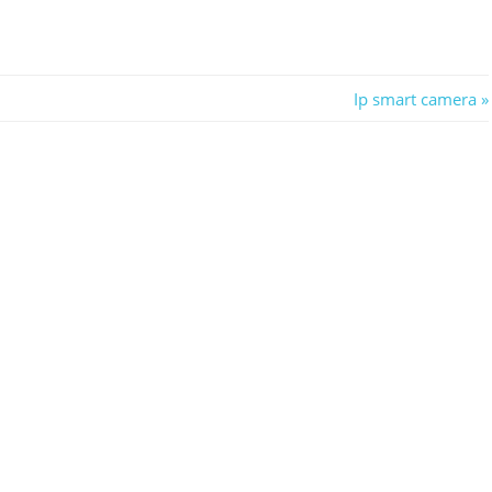
Next
Ip smart camera
Post: