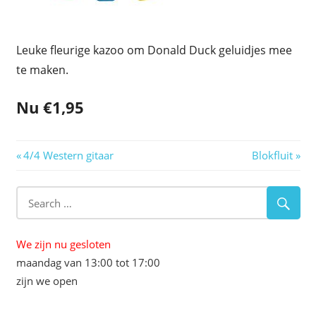
Leuke fleurige kazoo om Donald Duck geluidjes mee
te maken.
Nu €1,95
Berichtnavigatie
Previous
Next
4/4 Western gitaar
Blokfluit
Post:
Post:
We zijn nu gesloten
maandag van 13:00 tot 17:00
zijn we open