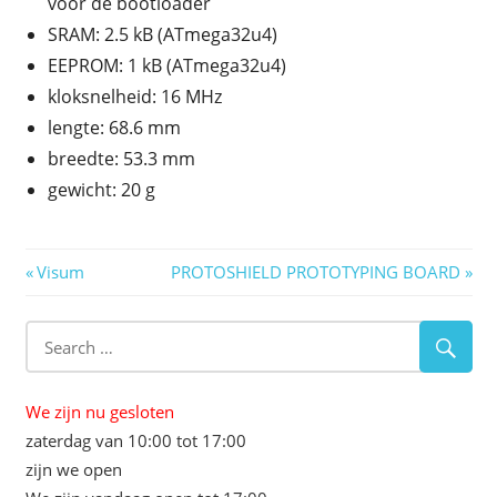
voor de bootloader
SRAM: 2.5 kB (ATmega32u4)
EEPROM: 1 kB (ATmega32u4)
kloksnelheid: 16 MHz
lengte: 68.6 mm
breedte: 53.3 mm
gewicht: 20 g
Berichtnavigatie
Previous
Next
Visum
PROTOSHIELD PROTOTYPING BOARD
Post:
Post:
We zijn nu gesloten
zaterdag van 10:00 tot 17:00
zijn we open